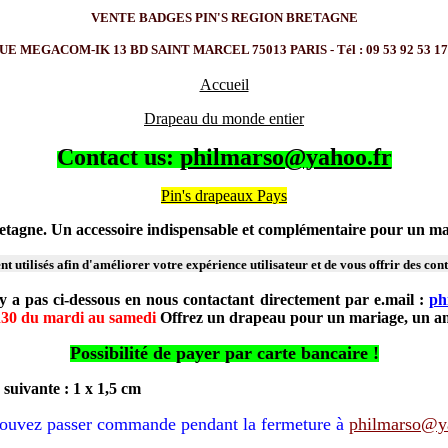
VENTE BADGES PIN'S REGION BRETAGNE
E MEGACOM-IK 13 BD SAINT MARCEL 75013 PARIS - Tél : 09 53 92 53 1
Accueil
Drapeau du monde entier
Contact us:
philmarso@yahoo.fr
Pin's drapeaux Pays
tagne. Un accessoire indispensable et complémentaire pour un mar
t utilisés afin d'améliorer votre expérience utilisateur et de vous offrir des con
 a pas ci-dessous en nous contactant directement par e.mail :
ph
h30 du mardi au samedi
Offrez un drapeau pour un mariage, un anni
Possibilité de payer par carte bancaire !
 suivante : 1 x 1,5 cm
ouvez passer commande pendant la fermeture à
philmarso@y