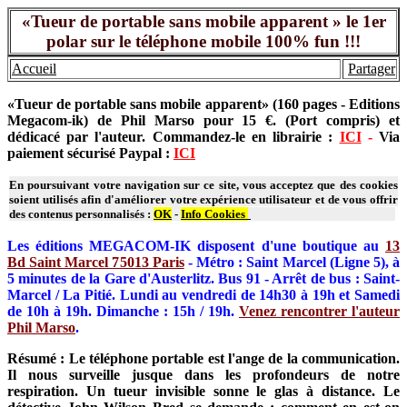
«Tueur de portable sans mobile apparent » le 1er
polar sur le téléphone mobile 100% fun !!!
Accueil
Partager
«Tueur de portable sans mobile apparent» (160 pages - Editions
Megacom-ik) de Phil Marso pour 15 €. (Port compris) et
dédicacé par l'auteur. Commandez-le en librairie :
ICI
-
Via
paiement sécurisé Paypal :
ICI
En poursuivant votre navigation sur ce site, vous acceptez que des cookies
soient utilisés afin d'améliorer votre expérience utilisateur et de vous offrir
des contenus personnalisés :
OK
-
Info Cookies
Les éditions MEGACOM-IK disposent d'une boutique au
13
Bd Saint Marcel 75013 Paris
- Métro : Saint Marcel (Ligne 5), à
5 minutes de la Gare d'Austerlitz. Bus 91 - Arrêt de bus : Saint-
Marcel / La Pitié. Lundi au vendredi de 14h30 à 19h et Samedi
de 10h à 19h. Dimanche : 15h / 19h.
Venez rencontrer l'auteur
Phil Marso
.
Résumé :
Le téléphone portable est l'ange de la communication.
Il nous surveille jusque dans les profondeurs de notre
respiration. Un tueur invisible sonne le glas à distance. Le