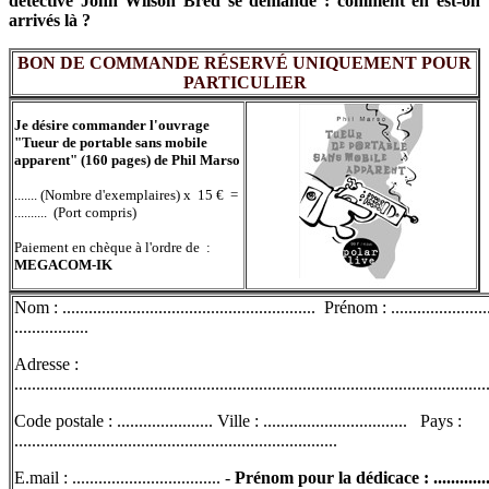
détective John Wilson Bred se demande : comment en est-on
arrivés là ?
BON DE COMMANDE RÉSERVÉ UNIQUEMENT POUR
PARTICULIER
Je désire commander l'ouvrage
"Tueur de portable sans mobile
apparent" (160 pages) de Phil Marso
....... (Nombre d'exemplaires) x 15 € =
.......... (Port compris)
Paiement en chèque à l'ordre de :
MEGACOM-IK
Nom : .......................................................... Prénom : .......................
.................
Adresse :
............................................................................................................
Code postale : ...................... Ville : ................................. Pays :
..........................................................................
E.mail : .................................. -
Prénom pour la dédicace : .................