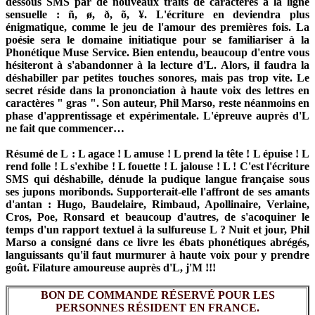
dessous SMS par de nouveaux traits de caractères à la ligne
sensuelle : ñ, ø, ð, õ, ¥. L'écriture en deviendra plus
énigmatique, comme le jeu de l'amour des premières fois. La
poésie sera le domaine initiatique pour se familiariser à la
Phonétique Muse Service. Bien entendu, beaucoup d'entre vous
hésiteront à s'abandonner à la lecture d'L. Alors, il faudra la
déshabiller par petites touches sonores, mais pas trop vite. Le
secret réside dans la prononciation à haute voix des lettres en
caractères " gras ". Son auteur, Phil Marso, reste néanmoins en
phase d'apprentissage et expérimentale. L'épreuve auprès d'L
ne fait que commencer…
Résumé de L
: L agace ! L amuse ! L prend la tête ! L épuise ! L
rend folle ! L s'exhibe ! L fouette ! L jalouse ! L ! C'est l'écriture
SMS qui déshabille, dénude la pudique langue française sous
ses jupons moribonds. Supporterait-elle l'affront de ses amants
d'antan : Hugo, Baudelaire, Rimbaud, Apollinaire, Verlaine,
Cros, Poe, Ronsard et beaucoup d'autres, de s'acoquiner le
temps d'un rapport textuel à la sulfureuse L ? Nuit et jour, Phil
Marso a consigné dans ce livre les ébats phonétiques abrégés,
languissants qu'il faut murmurer à haute voix pour y prendre
goût. Filature amoureuse auprès d'L, j'M !!!
BON DE COMMANDE RÉSERVÉ POUR LES
PERSONNES RÉSIDENT EN FRANCE.