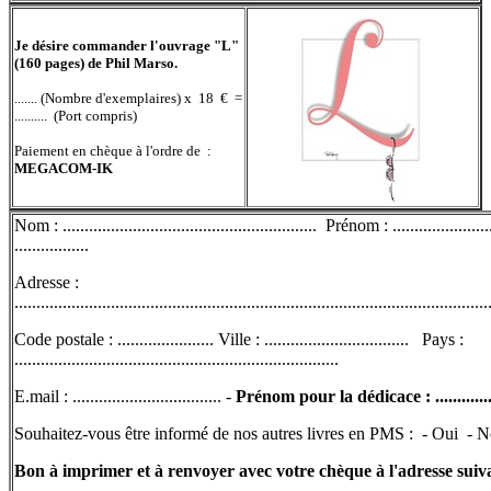
Je désire commander l'ouvrage "L"
(160 pages) de Phil Marso.
....... (Nombre d'exemplaires) x 18 € =
.......... (Port compris)
Paiement en chèque à l'ordre de :
MEGACOM-IK
Nom : .......................................................... Prénom : .......................
.................
Adresse :
............................................................................................................
Code postale : ...................... Ville : ................................. Pays :
..........................................................................
E.mail : .................................. -
Prénom pour la dédicace : .................
Souhaitez-vous être informé de nos autres livres en PMS : - Oui - 
Bon à imprimer et à renvoyer avec votre chèque à l'adresse suiv