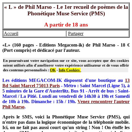
« L » de Phil Marso - Le 1er recueil de poèmes de la
Phonétique Muse Service (PMS)
A partir de 18 ans
Accueil
Partager
«L» (160 pages - Editions Megacom-ik) de Phil Marso - 18 €
(Port compris) et dédicacé par l'auteur.
En poursuivant votre navigation sur ce site, vous acceptez que des cookies
soient utilisés afin d'améliorer votre expérience utilisateur et de vous offrir
des contenus personnalisés :
OK
-
Info Cookies
Les éditions MEGACOM-IK disposent d'une boutique au
13
Bd Saint Marcel 75013 Paris
- Métro : Saint Marcel (Ligne 5), à
5 minutes de la Gare d'Austerlitz. Bus 91 - Arrêt de bus : Saint-
Marcel / La Pitié. Lundi au vendredi de 14h30 à 19h et Samedi
de 10h à 19h. Dimanche : 15h / 19h.
Venez rencontrer l'auteur
Phil Marso
.
Après le SMS, voici la Phonétique Muse Service (PMS), qui
n'entre pas dans la logique économique de la téléphonie mobile.
Ici, on ne fait pas aussi court qu'un string ! Non ! On étoffe les