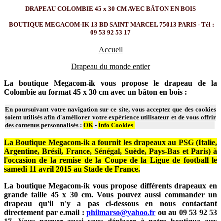
DRAPEAU COLOMBIE 45 x 30 CM AVEC BÂTON EN BOIS
BOUTIQUE MEGACOM-IK 13 BD SAINT MARCEL 75013 PARIS - Tél :
09 53 92 53 17
Accueil
Drapeau du monde entier
La boutique Megacom-ik vous propose le drapeau de la
Colombie au format 45 x 30 cm avec un bâton en bois :
En poursuivant votre navigation sur ce site, vous acceptez que des cookies
soient utilisés afin d'améliorer votre expérience utilisateur et de vous offrir
des contenus personnalisés :
OK
-
Info Cookies
La Boutique Megacom-ik a fournit les drapeaux au PSG (Italie,
Argentine, Brésil, France, Sénégal, Suède, Pays-Bas et Paris) à
l'occasion de la remise de la Coupe de la Ligue de football le
samedi 11 avril 2015 au Stade de France.
La boutique Megacom-ik vous propose différents drapeaux en
grande taille 45 x 30 cm. Vous pouvez aussi commander un
drapeau qu'il n'y a pas ci-dessous en nous contactant
directement par e.mail :
philmarso@yahoo.fr
ou au 09 53 92 53