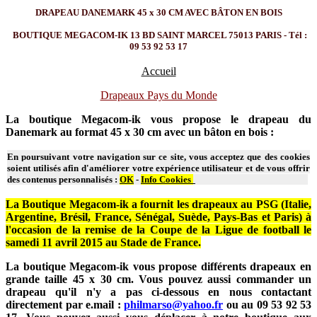
DRAPEAU DANEMARK 45 x 30 CM AVEC BÂTON EN BOIS
BOUTIQUE MEGACOM-IK 13 BD SAINT MARCEL 75013 PARIS - Tél :
09 53 92 53 17
Accueil
Drapeaux Pays du Monde
La boutique Megacom-ik vous propose le drapeau du
Danemark au format 45 x 30 cm avec un bâton en bois :
En poursuivant votre navigation sur ce site, vous acceptez que des cookies
soient utilisés afin d'améliorer votre expérience utilisateur et de vous offrir
des contenus personnalisés :
OK
-
Info Cookies
La Boutique Megacom-ik a fournit les drapeaux au PSG (Italie,
Argentine, Brésil, France, Sénégal, Suède, Pays-Bas et Paris) à
l'occasion de la remise de la Coupe de la Ligue de football le
samedi 11 avril 2015 au Stade de France.
La boutique Megacom-ik vous propose différents drapeaux en
grande taille 45 x 30 cm. Vous pouvez aussi commander un
drapeau qu'il n'y a pas ci-dessous en nous contactant
directement par e.mail :
philmarso@yahoo.fr
ou au 09 53 92 53