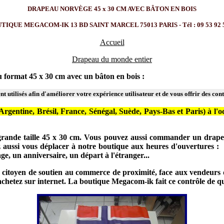
DRAPEAU NORVÈGE 45 x 30 CM AVEC BÂTON EN BOIS
IQUE MEGACOM-IK 13 BD SAINT MARCEL 75013 PARIS - Tél : 09 53 92 
Accueil
Drapeau du monde entier
format 45 x 30 cm avec un bâton en bois :
t utilisés afin d'améliorer votre expérience utilisateur et de vous offrir des con
gentine, Brésil, France, Sénégal, Suède, Pays-Bas et Paris) à l'oc
ande taille 45 x 30 cm. Vous pouvez aussi commander un drapeau
 aussi vous déplacer à notre boutique aux heures d'ouvertures 
, un anniversaire, un départ à l'étranger...
citoyen de soutien au commerce de proximité, face aux vendeurs d'in
s achetez sur internet. La boutique Megacom-ik fait ce contrôle de