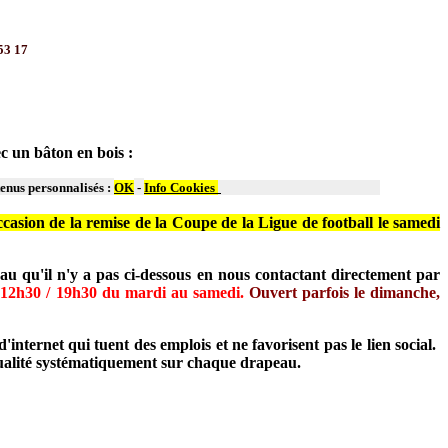
53 17
 un bâton en bois :
tenus personnalisés :
OK
-
Info Cookies
casion de la remise de la Coupe de la Ligue de football le samedi
 qu'il n'y a pas ci-dessous en nous contactant directement par
:
12h30 / 19h30 du mardi au samedi.
Ouvert parfois le dimanche,
ternet qui tuent des emplois et ne favorisent pas le lien social.
 qualité systématiquement sur chaque drapeau.