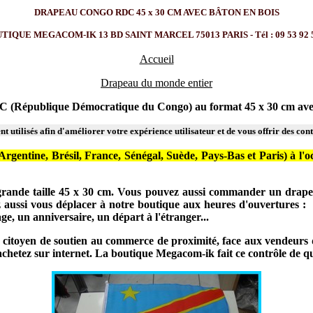
DRAPEAU CONGO RDC 45 x 30 CM AVEC BÂTON EN BOIS
IQUE MEGACOM-IK 13 BD SAINT MARCEL 75013 PARIS - Tél : 09 53 92 
Accueil
Drapeau du monde entier
 (République Démocratique du Congo) au format 45 x 30 cm avec
t utilisés afin d'améliorer votre expérience utilisateur et de vous offrir des con
gentine, Brésil, France, Sénégal, Suède, Pays-Bas et Paris) à l'oc
ande taille 45 x 30 cm. Vous pouvez aussi commander un drapeau
 aussi vous déplacer à notre boutique aux heures d'ouvertures 
, un anniversaire, un départ à l'étranger...
citoyen de soutien au commerce de proximité, face aux vendeurs d'in
s achetez sur internet. La boutique Megacom-ik fait ce contrôle de