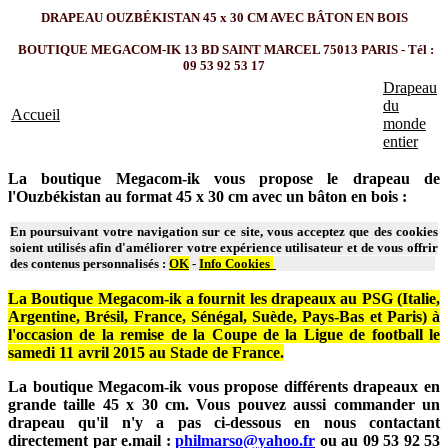
DRAPEAU OUZBÉKISTAN 45 x 30 CM AVEC BÂTON EN BOIS
BOUTIQUE MEGACOM-IK 13 BD SAINT MARCEL 75013 PARIS - Tél :
09 53 92 53 17
Drapeau
du
Accueil
monde
entier
La boutique Megacom-ik vous propose le drapeau de
l'Ouzbékistan au format 45 x 30 cm avec un bâton en bois :
En poursuivant votre navigation sur ce site, vous acceptez que des cookies
soient utilisés afin d'améliorer votre expérience utilisateur et de vous offrir
des contenus personnalisés :
OK
-
Info Cookies
La Boutique Megacom-ik a fournit les drapeaux au PSG (Italie,
Argentine, Brésil, France, Sénégal, Suède, Pays-Bas et Paris) à
l'occasion de la remise de la Coupe de la Ligue de football le
samedi 11 avril 2015 au Stade de France.
La boutique Megacom-ik vous propose différents drapeaux en
grande taille 45 x 30 cm. Vous pouvez aussi commander un
drapeau qu'il n'y a pas ci-dessous en nous contactant
directement par e.mail :
philmarso@yahoo.fr
ou au 09 53 92 53