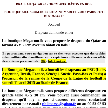
DRAPEAU QATAR 45 x 30 CM AVEC BÂTON EN BOIS
BOUTIQUE MEGACOM-IK 13 BD SAINT MARCEL 75013 PARIS - Tél :
09 53 92 53 17
Accueil
Drapeau du monde entier
La boutique Megacom-ik vous propose le drapeau du Qatar au
format 45 x 30 cm avec un bâton en bois :
En poursuivant votre navigation sur ce site, vous acceptez que des cookies
soient utilisés afin d'améliorer votre expérience utilisateur et de vous offrir
des contenus personnalisés :
OK
-
Info Cookies
La Boutique Megacom-ik a fournit les drapeaux au PSG (Italie,
Argentine, Brésil, France, Sénégal, Suède, Pays-Bas et Paris) à
l'occasion de la remise de la Coupe de la Ligue de football le
samedi 11 avril 2015 au Stade de France.
La boutique Megacom-ik vous propose différents drapeaux en
grande taille 45 x 30 cm. Vous pouvez aussi commander un
drapeau qu'il n'y a pas ci-dessous en nous contactant
directement par e.mail :
philmarso@yahoo.fr
ou au 09 53 92 53