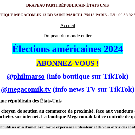
DRAPEAU PARTI RÉPUBLICAIN ÉTATS UNIS
TIQUE MEGACOM-IK 13 BD SAINT MARCEL 75013 PARIS - Tél : 09 53 92 5
Accueil
Drapeau du monde entier
Élections américaines 2024
ABONNEZ-VOUS !
@philmarso
(info boutique sur TikTok)
@megacomik.tv
(info news TV sur TikTok)
que républicain des États-Unis
citoyen de soutien au commerce de proximité, face aux vendeurs d'in
s achetez sur internet. La boutique Megacom-ik fait ce contrôle de
t utilisés afin d'améliorer votre expérience utilisateur et de vous offrir des con