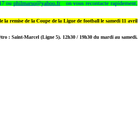
 17 ou
philmarso@yahoo.fr
on vous recontacte rapidement.
 la remise de la Coupe de la Ligue de football le samedi 11 avril
tro : Saint-Marcel (Ligne 5). 12h30 / 19h30 du mardi au samedi.