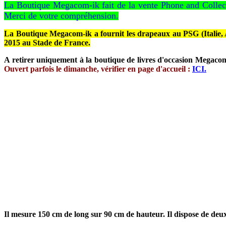
La Boutique Megacom-ik fait de la vente Phone and Collec
Merci de votre compréhension.
La Boutique Megacom-ik a fournit les drapeaux au PSG (Italie, Ar
2015 au Stade de France.
A retirer uniquement à la boutique de livres d'occasion Megaco
Ouvert parfois le dimanche, vérifier en page d'accueil :
ICI.
Il mesure 150 cm de long sur 90 cm de hauteur. Il dispose de deux 