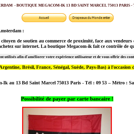
AM - BOUTIQUE MEGACOM-IK 13 BD SAINT MARCEL 75013 PARIS - Tél 
'Amsterdam :
citoyen de soutien au commerce de proximité, face aux vendeurs d'in
s achetez sur internet. La boutique Megacom-ik fait ce contrôle de
t utilisés afin d'améliorer votre expérience utilisateur et de vous offrir des con
gentine, Brésil, France, Sénégal, Suède, Pays-Bas) à l'occasion de
m-Ik au 13 Bd Saint Marcel 75013 Paris - Tél : 09 53 – Métro : S
Possibilité de payer par carte bancaire !