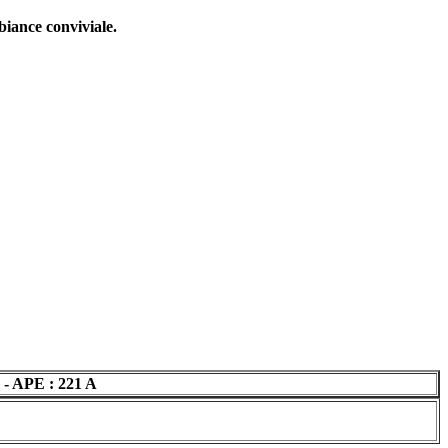
biance conviviale.
 - APE : 221 A