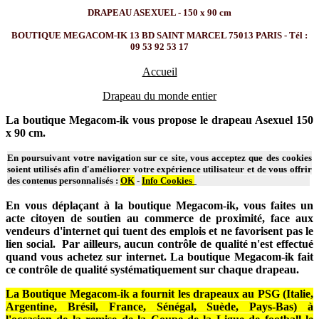
DRAPEAU ASEXUEL - 150 x 90 cm
BOUTIQUE MEGACOM-IK 13 BD SAINT MARCEL 75013 PARIS - Tél :
09 53 92 53 17
Accueil
Drapeau du monde entier
La boutique Megacom-ik vous propose le drapeau Asexuel 150
x 90 cm.
En poursuivant votre navigation sur ce site, vous acceptez que des cookies
soient utilisés afin d'améliorer votre expérience utilisateur et de vous offrir
des contenus personnalisés :
OK
-
Info Cookies
En vous déplaçant à la boutique Megacom-ik, vous faites un
acte citoyen de soutien au commerce de proximité, face aux
vendeurs d'internet qui tuent des emplois et ne favorisent pas le
lien social. Par ailleurs, aucun contrôle de qualité n'est effectué
quand vous achetez sur internet. La boutique Megacom-ik fait
ce contrôle de qualité systématiquement sur chaque drapeau.
La Boutique Megacom-ik a fournit les drapeaux au PSG (Italie,
Argentine, Brésil, France, Sénégal, Suède, Pays-Bas) à