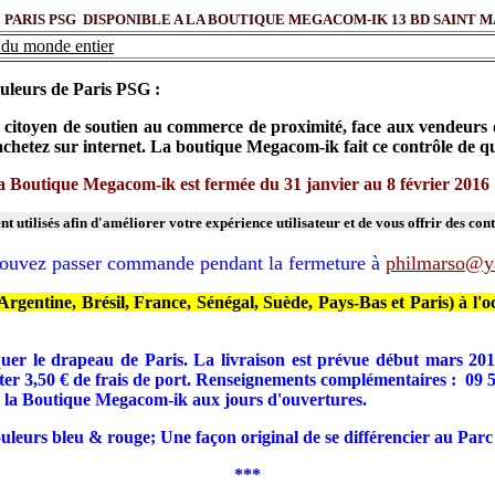
RIS PSG DISPONIBLE A LA BOUTIQUE MEGACOM-IK 13 BD SAINT MARCEL 
du monde entier
uleurs de Paris PSG :
citoyen de soutien au commerce de proximité, face aux vendeurs d'in
s achetez sur internet. La boutique Megacom-ik fait ce contrôle de
 Boutique Megacom-ik est fermée du 31 janvier au 8 février 2016 
t utilisés afin d'améliorer votre expérience utilisateur et de vous offrir des con
ouvez passer commande pendant la fermeture à
philmarso@y
gentine, Brésil, France, Sénégal, Suède, Pays-Bas et Paris) à l'oc
uer le drapeau de Paris. La livraison est prévue début mars 2016
outer 3,50 € de frais de port. Renseignements complémentaires : 09
 la Boutique Megacom-ik aux jours d'ouvertures.
eurs bleu & rouge; Une façon original de se différencier au Parc d
***