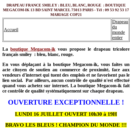
DRAPEAU FRANCE SMILEY : BLEU, BLANC, ROUGE : BOUTIQUE
MEGACOM-IK 13 BD SAINT MARCEL 75013 PARIS - Tél : 09 53 92 53 17
MARIAGE COP21
Drapeau
du
Accueil
monde
entier
La
boutique Megacom-ik
vous propose le drapeau tricolore
français smiley : bleu, blanc, rouge.
En vous déplaçant à la boutique Megacom-ik, vous faites un
acte citoyen de soutien au commerce de proximité, face aux
vendeurs d'internet qui tuent des emplois et ne favorisent pas le
lien social. Par ailleurs, aucun contrôle de qualité n'est effectué
quand vous achetez sur internet. La boutique Megacom-ik fait
ce contrôle de qualité systématiquement sur chaque drapeau.
OUVERTURE EXCEPTIONNELLE !
LUNDI 16 JUILLET OUVERT 10h30 à 19H
BRAVO LES BLEUS ! CHAMPION DU MONDE !!!