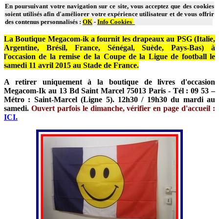
En poursuivant votre navigation sur ce site, vous acceptez que des cookies
soient utilisés afin d'améliorer votre expérience utilisateur et de vous offrir
des contenus personnalisés :
OK
-
Info Cookies
La Boutique Megacom-ik a fournit les drapeaux au PSG (Italie,
Argentine, Brésil, France, Sénégal, Suède, Pays-Bas) à
l'occasion de la remise de la Coupe de la Ligue de football le
samedi 11 avril 2015 au Stade de France.
A retirer uniquement à la boutique de livres d'occasion
Megacom-Ik au 13 Bd Saint Marcel 75013 Paris - Tél : 09 53 –
Métro : Saint-Marcel (Ligne 5). 12h30 / 19h30 du mardi au
samedi.
Ouvert parfois le dimanche, vérifier en page d'accueil :
ICI.