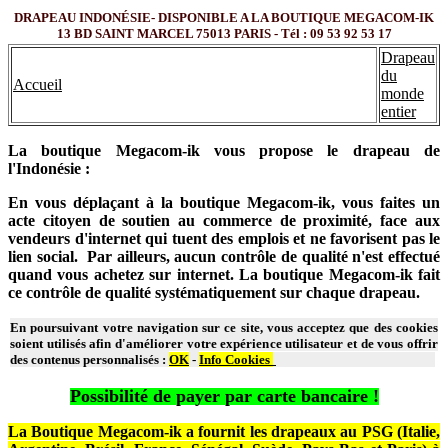
DRAPEAU INDONÉSIE- DISPONIBLE A LA BOUTIQUE MEGACOM-IK
13 BD SAINT MARCEL 75013 PARIS - Tél : 09 53 92 53 17
Drapeau
du
Accueil
monde
entier
La boutique Megacom-ik vous propose le drapeau de
l'Indonésie :
En vous déplaçant à la boutique Megacom-ik, vous faites un
acte citoyen de soutien au commerce de proximité, face aux
vendeurs d'internet qui tuent des emplois et ne favorisent pas le
lien social. Par ailleurs, aucun contrôle de qualité n'est effectué
quand vous achetez sur internet. La boutique Megacom-ik fait
ce contrôle de qualité systématiquement sur chaque drapeau.
En poursuivant votre navigation sur ce site, vous acceptez que des cookies
soient utilisés afin d'améliorer votre expérience utilisateur et de vous offrir
des contenus personnalisés :
OK
-
Info Cookies
Possibilité de payer par carte bancaire !
La Boutique Megacom-ik a fournit les drapeaux au PSG (Italie,