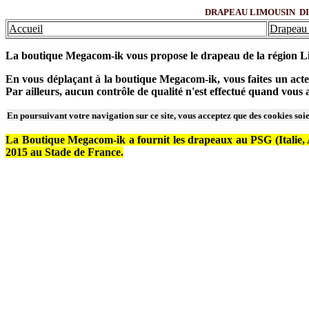
DRAPEAU LIMOUSIN DISP
Accueil
Drapeau 
La boutique Megacom-ik vous propose le drapeau de la région L
En vous déplaçant à la boutique Megacom-ik, vous faites un acte 
Par ailleurs, aucun contrôle de qualité n'est effectué quand vou
En poursuivant votre navigation sur ce site, vous acceptez que des cookies soien
La Boutique Megacom-ik a fournit les drapeaux au PSG (Italie, Ar
2015 au Stade de France.