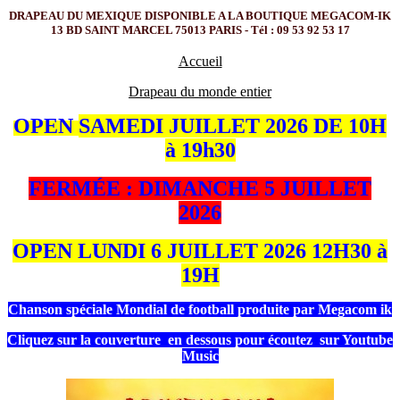
DRAPEAU DU MEXIQUE DISPONIBLE A LA BOUTIQUE MEGACOM-IK
13 BD SAINT MARCEL 75013 PARIS - Tél : 09 53 92 53 17
Accueil
Drapeau du monde entier
OPEN
SAMEDI JUILLET 2026 DE 10H
à 19h30
FERMÉE : DIMANCHE 5 JUILLET
2026
OPEN LUNDI 6 JUILLET 2026 12H30 à
19H
Chanson spéciale Mondial de football produite par Megacom ik
Cliquez sur la couverture en dessous pour écoutez sur Youtube
Music