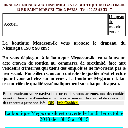
DRAPEAU NICARAGUA DISPONIBLE A LA BOUTIQUE MEGACOM-IK
13 BD SAINT MARCEL 75013 PARIS - Tél : 09 53 92 53 17
Drapeau
du
Accueil
monde
entier
La boutique Megacom-ik vous propose le drapeau du
Nicaragua 150 x 90 cm :
En vous déplaçant à la boutique Megacom-ik, vous faites un
acte citoyen de soutien au commerce de proximité, face aux
vendeurs d'internet qui tuent des emplois et ne favorisent pas le
lien social. Par ailleurs, aucun contrôle de qualité n'est effectué
quand vous achetez sur internet. La boutique Megacom-ik fait
ce contrôle de qualité systématiquement sur chaque drapeau.
En poursuivant votre navigation sur ce site, vous acceptez que des cookies
soient utilisés afin d'améliorer votre expérience utilisateur et de vous offrir
des contenus personnalisés :
OK
-
Info Cookies
La boutique Megacom-ik est ouverte le lundi 1er octobre
2018 de 13h15 à 19h15