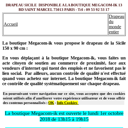
DRAPEAU SICILE DISPONIBLE A LA BOUTIQUE MEGACOM-IK 13
BD SAINT MARCEL 75013 PARIS - Tél : 09 53 92 53 17
Drapeau
du
Accueil
monde
entier
La boutique Megacom-ik vous propose le drapeau de la Sicile
150 x 90 cm :
En vous déplaçant à la boutique Megacom-ik, vous faites un
acte citoyen de soutien au commerce de proximité, face aux
vendeurs d'internet qui tuent des emplois et ne favorisent pas le
lien social. Par ailleurs, aucun contrôle de qualité n'est effectué
quand vous achetez sur internet. La boutique Megacom-ik fait
ce contrôle de qualité systématiquement sur chaque drapeau.
En poursuivant votre navigation sur ce site, vous acceptez que des cookies
soient utilisés afin d'améliorer votre expérience utilisateur et de vous offrir
des contenus personnalisés :
OK
-
Info Cookies
La boutique Megacom-ik est ouverte le lundi 1er octobre
2018 de 13h15 à 19h15