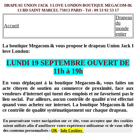
DRAPEAU UNION JACK I LOVE LONDON BOUTIQUE MEGACOM-IK
13 BD SAINT MARCEL 75013 PARIS - Tél : 09 53 92 53 17
Drapeau
du
Accueil
monde
entier
La boutique Megacom-ik vous propose le drapeau Union Jack I
love London:
LUNDI 19 SEPTEMBRE OUVERT DE
11h à 19h
En vous déplaçant à la boutique Megacom-ik, vous faites un
acte citoyen de soutien au commerce de proximité, face aux
vendeurs d'internet qui tuent des emplois et ne favorisent pas le
lien social. Par ailleurs, aucun contrôle de qualité n'est effectué
quand vous achetez sur internet. La boutique Megacom-ik fait
ce contrôle de qualité systématiquement sur chaque drapeau.
En poursuivant votre navigation sur ce site, vous acceptez que des cookies
soient utilisés afin d'améliorer votre expérience utilisateur et de vous offrir
des contenus personnalisés :
OK
-
Info Cookies