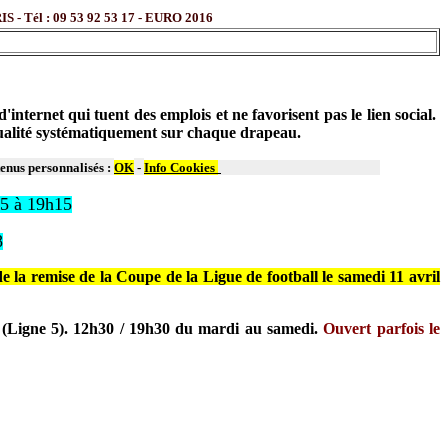
l : 09 53 92 53 17 - EURO 2016
ternet qui tuent des emplois et ne favorisent pas le lien social.
 qualité systématiquement sur chaque drapeau.
tenus personnalisés :
OK
-
Info Cookies
15 à 19h15
8
 la remise de la Coupe de la Ligue de football le samedi 11 avril
 (Ligne 5). 12h30 / 19h30 du mardi au samedi.
Ouvert parfois le