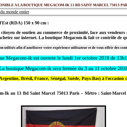
BLE A LA BOUTIQUE MEGACOM-IK 13 BD SAINT MARCEL 75013 PARIS - Té
du monde entier
'Est (RDA) 150 x 90 cm :
citoyen de soutien au commerce de proximité, face aux vendeurs d'in
s achetez sur internet. La boutique Megacom-ik fait ce contrôle de
t utilisés afin d'améliorer votre expérience utilisateur et de vous offrir des con
ue Megacom-ik est ouverte le lundi 1er octobre 2018 de 13h
La boutique Megacom-ik sera fermée du 3 au 11 octobre 201
gentine, Brésil, France, Sénégal, Suède, Pays-Bas) à l'occasion de
om-Ik au 13 Bd Saint Marcel 75013 Paris – Métro : Saint-Marcel