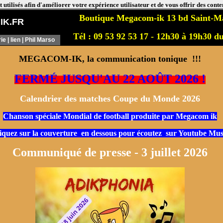
 utilisés afin d'améliorer votre expérience utilisateur et de vous offrir des cont
Boutique Megacom-ik 13 bd Saint-Ma
K.FR
Tél : 09 53 92 53 17 - 12h30 à 19h30 d
rie
| lien | Phil Marso
MEGACOM-IK, la communication tonique !!!
FERMÉ JUSQU'AU 22 AOÛT 2026 !
Calendrier des matches Coupe du Monde 2026
Chanson spéciale Mondial de football produite par Megacom ik
iquez sur la couverture en dessous pour écoutez sur Youtube Mus
Communiqué de presse - 3 juillet 2026