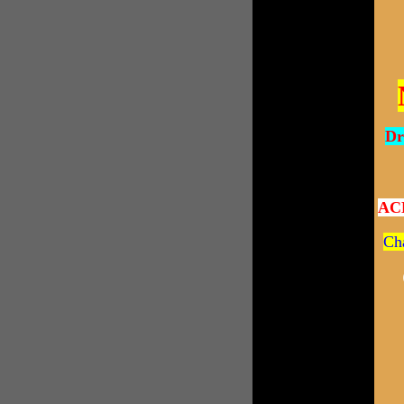
Dr
AC
Ch