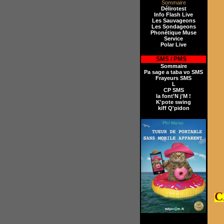
Sommaire
Délirotest
Info Flash Live
Les Sauvageons
Les Sondageons
Phonétique Muse
Service
Polar Live
I
SMS / PMS
Sommaire
Pa sage a taba vo SMS
Frayeurs SMS
L
CP SMS
la font'N j'M !
K'pote swing
kiff Q'pidon
C