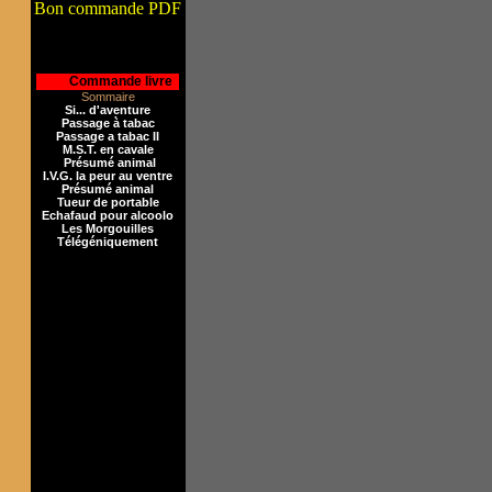
Bon commande PDF
I
Commande livre
Sommaire
Si... d'aventure
Passage à tabac
Passage a tabac II
M.S.T. en cavale
Présumé animal
I.V.G. la peur au ventre
Présumé animal
Tueur de portable
Echafaud pour alcoolo
Les Morgouilles
Télégéniquement