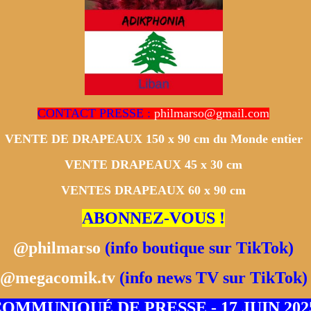
CONTACT PRESSE :
philmarso@gmail.com
VENTE DE DRAPEAUX 150 x 90 cm du Monde entier
VENTE DRAPEAUX 45 x 30 cm
VENTES DRAPEAUX 60 x 90 cm
ABONNEZ-VOUS !
@philmarso
(info boutique sur TikTok)
@megacomik.tv
(info news TV sur TikTok)
OMMUNIQUÉ DE PRESSE - 17 JUIN 202