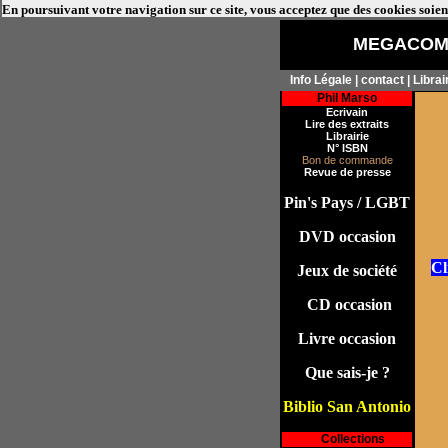
En poursuivant votre navigation sur ce site, vous acceptez que des cookies soient
MEGACOMI
Info Légale |
contact
|
Librai
Phil Marso
Ecrivain
Lire des extraits
Librairie
N° ISBN
Bon de commande
Revue de presse
Pin's Pays / LGBT
DVD occasion
Cl
Jeux de société
CD occasion
Livre occasion
Que sais-je ?
Biblio San Antonio
i
Collections