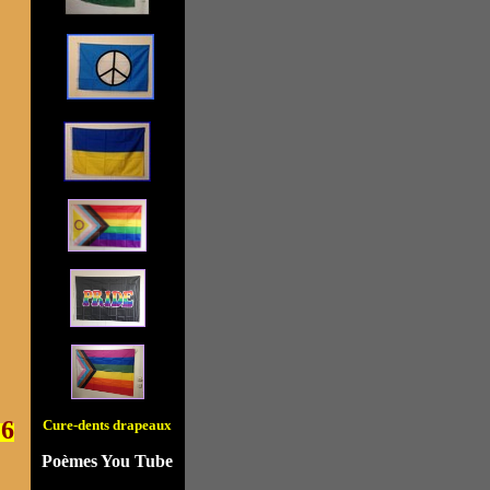
!
6
Cure-dents drapeaux
Poèmes You Tube