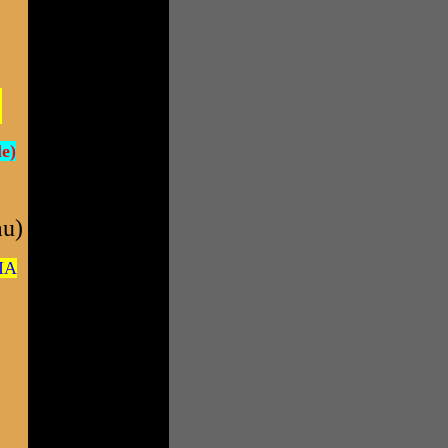
!
le)
au)
NIA