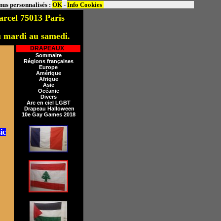
enus personnalisés :
OK
-
Info Cookies
rcel 75013 Paris
u mardi au samedi.
I
DRAPEAUX
Sommaire
Régions françaises
Europe
Amérique
Afrique
Asie
Océanie
Divers
Arc en ciel LGBT
Drapeau Halloween
10e Gay Games 2018
ic